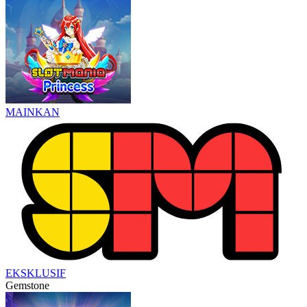
MAINKAN
EKSKLUSIF
Gemstone