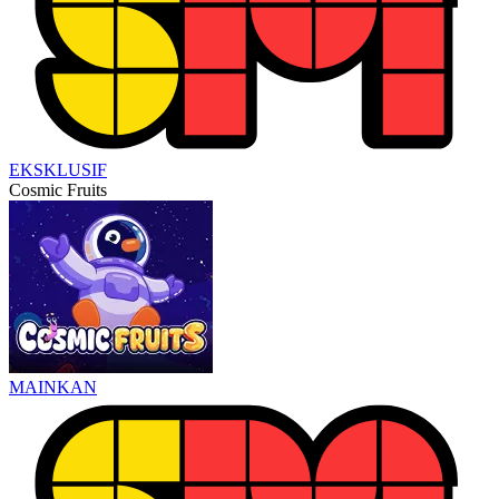
EKSKLUSIF
Cosmic Fruits
MAINKAN