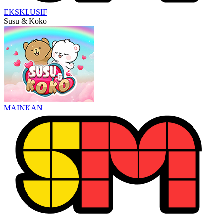
EKSKLUSIF
Susu & Koko
MAINKAN