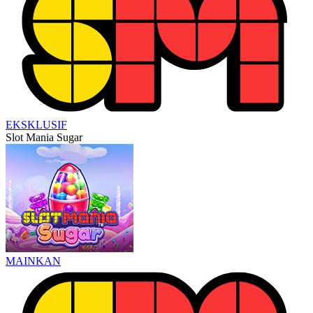
EKSKLUSIF
Slot Mania Sugar
MAINKAN