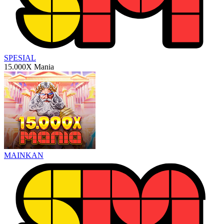
SPESIAL
15.000X Mania
MAINKAN