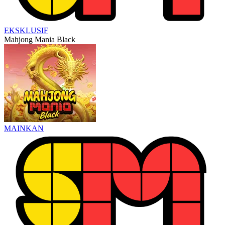
EKSKLUSIF
Mahjong Mania Black
MAINKAN