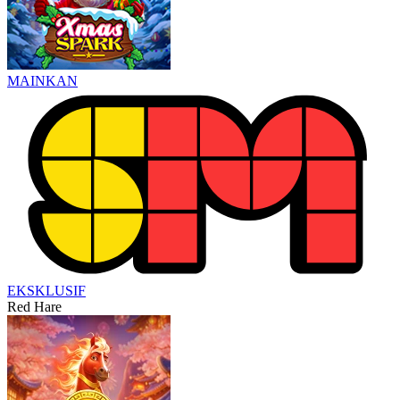
MAINKAN
EKSKLUSIF
Red Hare