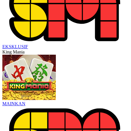
EKSKLUSIF
King Mania
MAINKAN