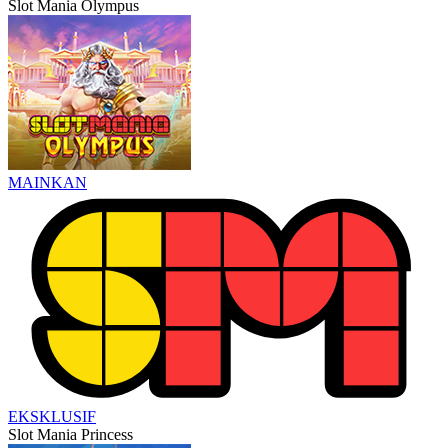
Slot Mania Olympus
MAINKAN
EKSKLUSIF
Slot Mania Princess