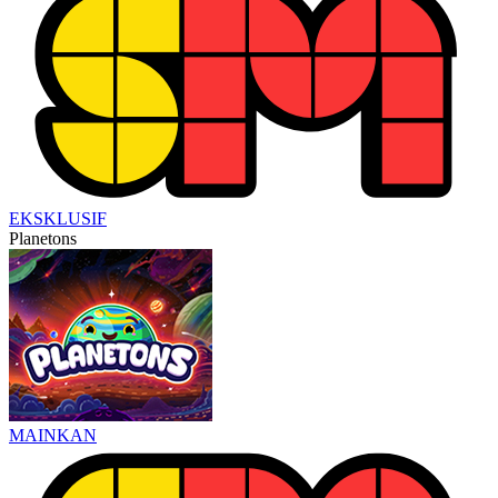
EKSKLUSIF
Planetons
MAINKAN