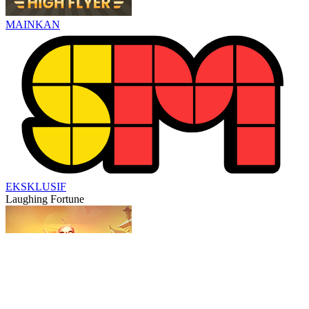
MAINKAN
EKSKLUSIF
Laughing Fortune