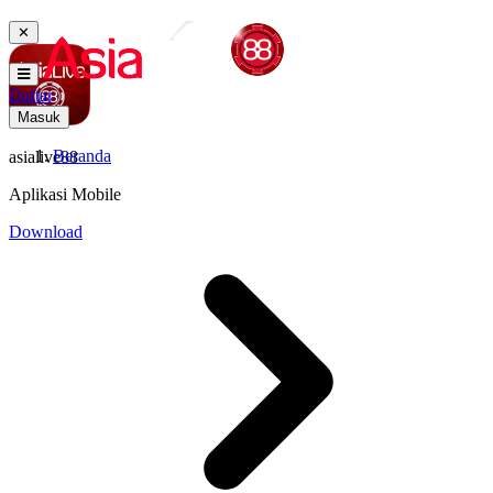
✕
Daftar
Masuk
Beranda
asialive88
Aplikasi Mobile
Download