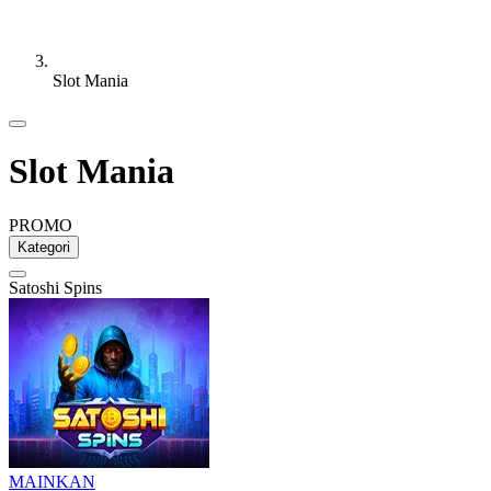
Slot Mania
Slot Mania
PROMO
Kategori
Satoshi Spins
MAINKAN