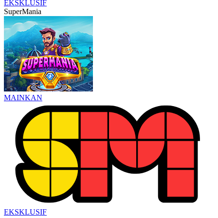
EKSKLUSIF
SuperMania
MAINKAN
EKSKLUSIF