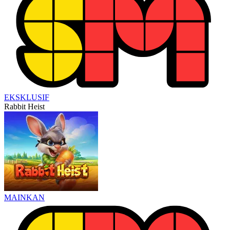
EKSKLUSIF
Rabbit Heist
MAINKAN