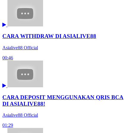
CARA WITHDRAW DI ASIALIVE88
Asialive88 Official
00:46
CARA DEPOSIT MENGGUNAKAN QRIS BCA
DI ASIALIVE88!
Asialive88 Official
01:29