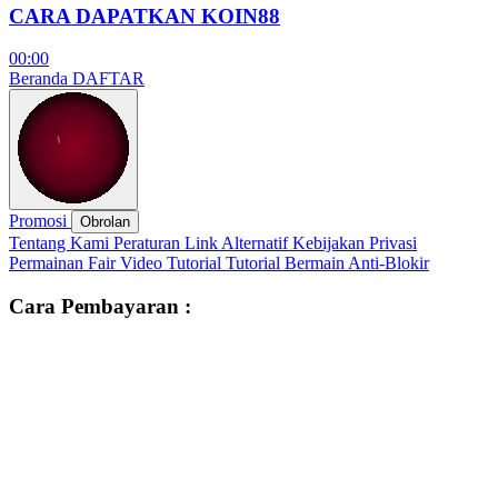
CARA DAPATKAN KOIN88
00:00
Beranda
DAFTAR
Promosi
Obrolan
Tentang Kami
Peraturan
Link Alternatif
Kebijakan Privasi
Permainan Fair
Video Tutorial
Tutorial Bermain
Anti-Blokir
Cara Pembayaran :