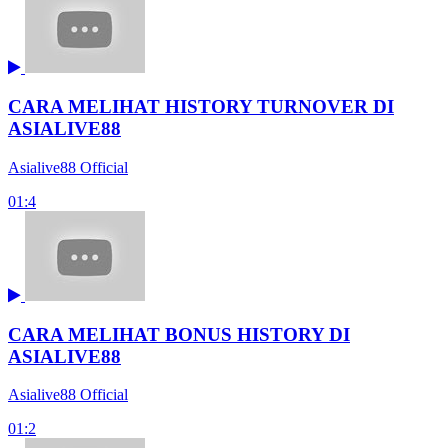
CARA MELIHAT HISTORY TURNOVER DI
ASIALIVE88
Asialive88 Official
01:4
CARA MELIHAT BONUS HISTORY DI
ASIALIVE88
Asialive88 Official
01:2