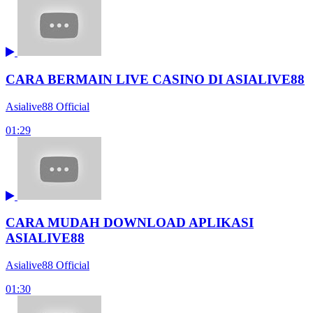
CARA BERMAIN LIVE CASINO DI ASIALIVE88
Asialive88 Official
01:29
CARA MUDAH DOWNLOAD APLIKASI
ASIALIVE88
Asialive88 Official
01:30