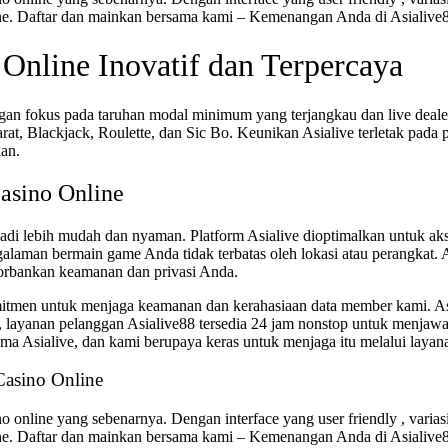
ine. Daftar dan mainkan bersama kami – Kemenangan Anda di Asialive
 Online Inovatif dan Terpercaya
dengan fokus pada taruhan modal minimum yang terjangkau dan live de
rat, Blackjack, Roulette, dan Sic Bo. Keunikan Asialive terletak pada p
an.
asino Online
di lebih mudah dan nyaman. Platform Asialive dioptimalkan untuk aks
aman bermain game Anda tidak terbatas oleh lokasi atau perangkat. A
orbankan keamanan dan privasi Anda.
omitmen untuk menjaga keamanan dan kerahasiaan data member kami. A
itu, layanan pelanggan Asialive88 tersedia 24 jam nonstop untuk menj
a Asialive, dan kami berupaya keras untuk menjaga itu melalui layana
 Casino Online
 online yang sebenarnya. Dengan interface yang user friendly , varia
ine. Daftar dan mainkan bersama kami – Kemenangan Anda di Asialive