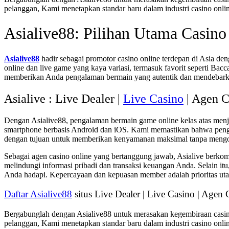
pelanggan, Kami menetapkan standar baru dalam industri casino onl
Asialive88: Pilihan Utama Casino
Asialive88
hadir sebagai promotor casino online terdepan di Asia 
online dan live game yang kaya variasi, termasuk favorit seperti Bacca
memberikan Anda pengalaman bermain yang autentik dan mendebark
Asialive : Live Dealer |
Live Casino
| Agen C
Dengan Asialive88, pengalaman bermain game online kelas atas menja
smartphone berbasis Android dan iOS. Kami memastikan bahwa pengal
dengan tujuan untuk memberikan kenyamanan maksimal tanpa meng
Sebagai agen casino online yang bertanggung jawab, Asialive berk
melindungi informasi pribadi dan transaksi keuangan Anda. Selain 
Anda hadapi. Kepercayaan dan kepuasan member adalah prioritas utam
Daftar Asialive88
situs Live Dealer | Live Casino | Agen
Bergabunglah dengan Asialive88 untuk merasakan kegembiraan casino
pelanggan, Kami menetapkan standar baru dalam industri casino onl