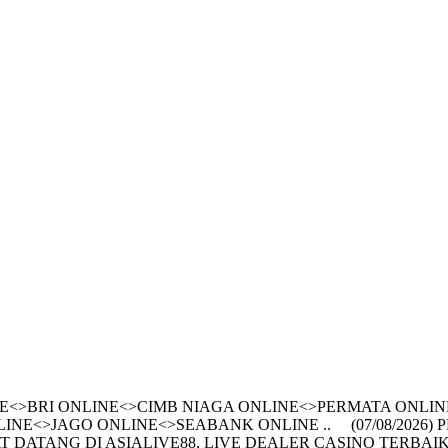
NE<>BRI ONLINE<>CIMB NIAGA ONLINE<>PERMATA ONL
NLINE<>JAGO ONLINE<>SEABANK ONLINE ..
(07/08/2026)
P
 DATANG DI ASIALIVE88, LIVE DEALER CASINO TERBAIK 