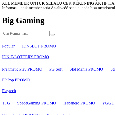
ALL MEMBER UNTUK SELALU CEK REKENING AKTIF KAM
Informasi untuk member setia Asialive88 saat ini anda bisa mendownl
Big Gaming
Popular
IDNSLOT
PROMO
IDN E-LOTTERY
PROMO
Pragmatic Play
PROMO
PG Soft
Slot Mania
PROMO
St
PP Pop
PROMO
Playtech
TTG
SpadeGaming
PROMO
Habanero
PROMO
YGGD