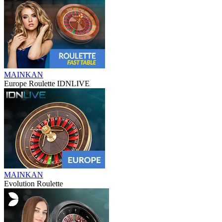
MAINKAN
Europe Roulette IDNLIVE
MAINKAN
Evolution Roulette