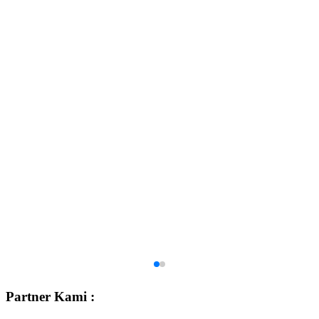
Partner Kami :