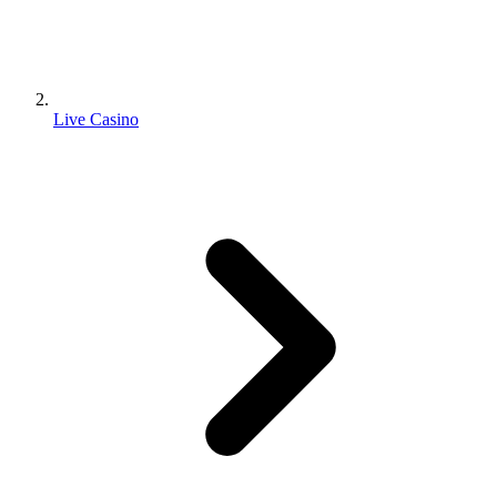
Live Casino