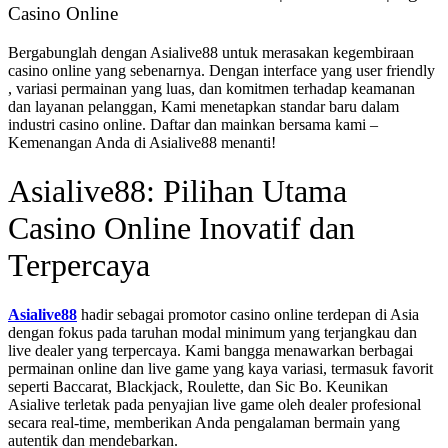
Casino Online
Bergabunglah dengan Asialive88 untuk merasakan kegembiraan
casino online yang sebenarnya. Dengan interface yang user friendly
, variasi permainan yang luas, dan komitmen terhadap keamanan
dan layanan pelanggan, Kami menetapkan standar baru dalam
industri casino online. Daftar dan mainkan bersama kami –
Kemenangan Anda di Asialive88 menanti!
Asialive88: Pilihan Utama
Casino Online Inovatif dan
Terpercaya
Asialive88
hadir sebagai promotor casino online terdepan di Asia
dengan fokus pada taruhan modal minimum yang terjangkau dan
live dealer yang terpercaya. Kami bangga menawarkan berbagai
permainan online dan live game yang kaya variasi, termasuk favorit
seperti Baccarat, Blackjack, Roulette, dan Sic Bo. Keunikan
Asialive terletak pada penyajian live game oleh dealer profesional
secara real-time, memberikan Anda pengalaman bermain yang
autentik dan mendebarkan.